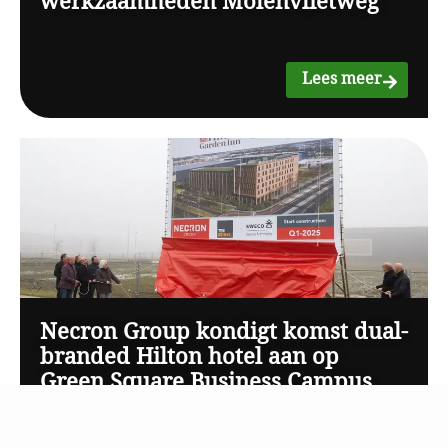
werkzaamheden Molenvlietweg
Lees meer
Necron Group kondigt komst dual-
branded Hilton hotel aan op
Green Square Business Campus