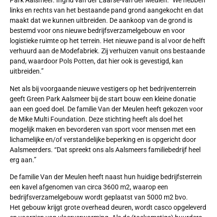
Park Aalsmeer. Ingrid van der Laarse-van der Meulen: “We hebben
links en rechts van het bestaande pand grond aangekocht en dat
maakt dat we kunnen uitbreiden. De aankoop van de grond is
bestemd voor ons nieuwe bedrijfsverzamelgebouw en voor
logistieke ruimte op het terrein. Het nieuwe pand is al voor de helft
verhuurd aan de Modefabriek. Zij verhuizen vanuit ons bestaande
pand, waardoor Pols Potten, dat hier ook is gevestigd, kan
uitbreiden.”
Net als bij voorgaande nieuwe vestigers op het bedrijventerrein
geeft Green Park Aalsmeer bij de start bouw een kleine donatie
aan een goed doel. De familie Van der Meulen heeft gekozen voor
de Mike Multi Foundation. Deze stichting heeft als doel het
mogelijk maken en bevorderen van sport voor mensen met een
lichamelijke en/of verstandelijke beperking en is opgericht door
Aalsmeerders. “Dat spreekt ons als Aalsmeers familiebedrijf heel
erg aan.”
De familie Van der Meulen heeft naast hun huidige bedrijfsterrein
een kavel afgenomen van circa 3600 m2, waarop een
bedrijfsverzamelgebouw wordt geplaatst van 5000 m2 bvo.
Het gebouw krijgt grote overhead deuren, wordt casco opgeleverd