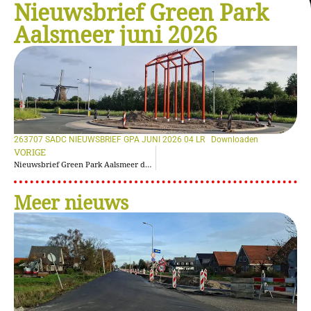
Nieuwsbrief Green Park
Aalsmeer juni 2026
263707 SADC NIEUWSBRIEF GPA JUNI 2026 04 LR
Downloaden
VORIGE
Nieuwsbrief Green Park Aalsmeer december 2026
Meer nieuws