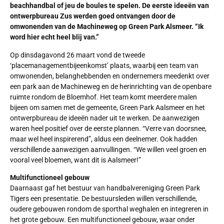
beachhandbal of jeu de boules te spelen. De eerste ideeën van
ontwerpbureau Zus werden goed ontvangen door de
omwonenden van de Machineweg op Green Park Alsmeer. “Ik
word hier echt heel blij van.”
Op dinsdagavond 26 maart vond de tweede
‘placemanagementbijeenkomst’ plaats, waarbij een team van
omwonenden, belanghebbenden en ondernemers meedenkt over
een park aan de Machineweg en de herinrichting van de openbare
ruimte rondom de Bloemhof. Het team komt meerdere malen
bijeen om samen met de gemeente, Green Park Aalsmeer en het
ontwerpbureau de ideeën nader uit te werken. De aanwezigen
waren heel positief over de eerste plannen. “Verre van doorsnee,
maar wel heel inspirerend”, aldus een deelnemer. Ook hadden
verschillende aanwezigen aanvullingen. “We willen veel groen en
vooral veel bloemen, want dit is Aalsmeer!”
Multifunctioneel gebouw
Daarnaast gaf het bestuur van handbalvereniging Green Park
Tigers een presentatie. De bestuursleden willen verschillende,
oudere gebouwen rondom de sporthal weghalen en integreren in
het grote gebouw. Een multifunctioneel gebouw, waar onder