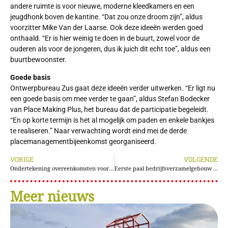
andere ruimte is voor nieuwe, moderne kleedkamers en een
jeugdhonk boven de kantine. “Dat zou onze droom zijn”, aldus
voorzitter Mike Van der Laarse. Ook deze ideeën werden goed
onthaald. “Er is hier weinig te doen in de buurt, zowel voor de
ouderen als voor de jongeren, dus ik juich dit echt toe”, aldus een
buurtbewoonster.
Goede basis
Ontwerpbureau Zus gaat deze ideeën verder uitwerken. “Er ligt nu
een goede basis om mee verder te gaan”, aldus Stefan Bodecker
van Place Making Plus, het bureau dat de participatie begeleidt.
“En op korte termijn is het al mogelijk om paden en enkele bankjes
te realiseren.” Naar verwachting wordt eind mei de derde
placemanagementbijeenkomst georganiseerd.
VORIGE
VOLGENDE
Ondertekening overeenkomsten voor een bereikbaar Aalsmeer
Eerste paal bedrijfsverzamelgebouw Van der Meulen op Green Park Aalsmeer
Meer nieuws