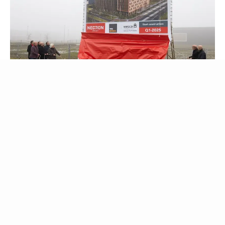
Necron Group kondigt komst dual-
branded Hilton hotel aan op
Green Square Business Campus
Lees meer