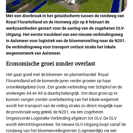
Met een doorbraak in het geluidscherm tussen de rondweg van
Royal FloraHolland en de Hornweg zijn op 8 februari de
werkzaamheden gestart voor de aanleg van de zogeheten OLV-
Uitgang. Het eerste tracédeel van een nieuwe verbindingsweg
in Aalsmeer voor logistiek van de bloemenveiling naar de N201.
De verbindingsweg voor transport ontlast straks het lokale
wegennetwerk van Aalsmeer.
Economische groei zonder overlast
Het gaat goed met de bloemen- en plantenhandel. Royal
FloraHolland wil de komende jaren verder groeien op haar
ontwikkelgebied Oost. Een goede verbinding met Schiphol en de
snelwegen A4 en A9 is daarbij belangrijk. Om deze groei op te
kunnen vangen zonder overbelasting van het lokale wegennet
wordt het transport van de veiling straks zo direct mogelijk naar
de provinciale weg geleid, de N201, via een zogeheten
Ongestoorde Logistieke Verbinding afgekort tot OLV. De OLV
wordt éénrichtingsverkeer. De nieuwe OLV-Uitgang loopt vanaf de
rondweg van het bloemenveilingterrein (Legmeerdijk) via een