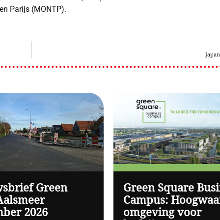
 en Parijs (MONTP).
Japan
sbrief Green
Green Square Busi
Aalsmeer
Campus: Hoogwaa
ber 2026
omgeving voor