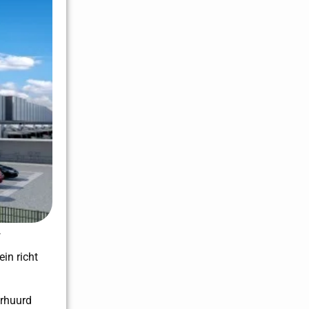
.
in richt
erhuurd