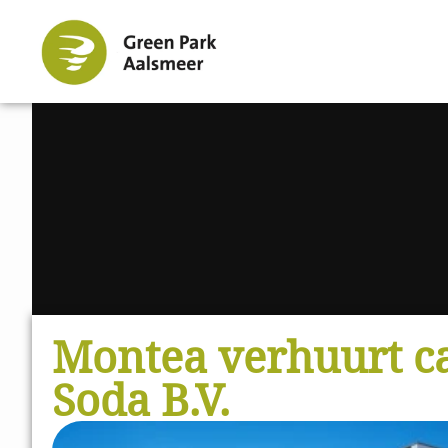
Montea verhuurt ca
Soda B.V.