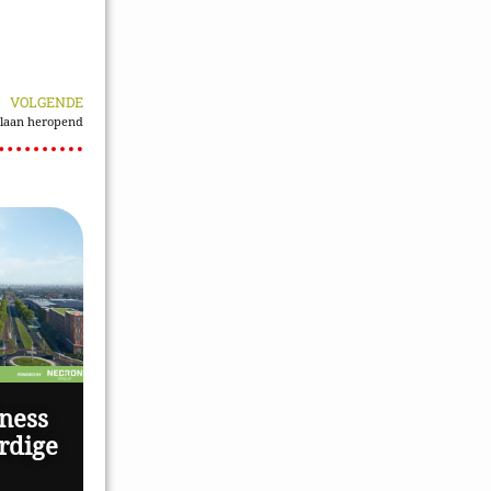
VOLGENDE
laan heropend
ness
rdige