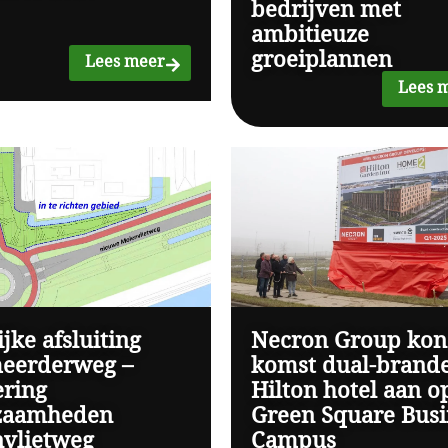
bedrijven met
ambitieuze
groeiplannen
Lees meer
Lees 
ijke afsluiting
Necron Group kon
eerderweg –
komst dual-brand
ering
Hilton hotel aan o
zaamheden
Green Square Busi
vlietweg
Campus