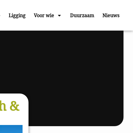
e
Ligging
Voor wie
Duurzaam
Nieuws
h &