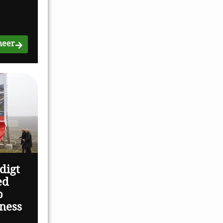
meer
digt
ed
p
ness