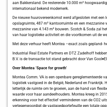
aan Bakkersland. De resterende 10.000 m² hoogwaardige 
internationaal bekend modemerk.
De nieuwe huurovereenkomst werd afgesloten met een loo
opslagruimte, 487 m² kantoorruimte en een mezzanine v
mezzanine van 4.143 m² bouwen. Scotch & Soda zal het c
van haar logistieke activiteit en die voortkomen uit de 
Met deze verhuur heeft Montea –exact zoals gepland- he
Industrial Real Estate Partners en DTZ Zadelhoff hebb
B.V. is de transactie tot stand gebracht door Van Gool♦E
Over Montea ‘Space for growth’
Montea Comm. VA is een openbare gereglementeerde vast
logistiek vastgoed in de België, Nederland en Frankrijk. H
letterlijk de ruimte om te groeien, aan de hand van fle
waarde voor haar aandeelhouders. Montea kreeg in 2015a
erkenning voor het effectief verminderen van de CO2 uit
vertegenwoordigt de vastgoedportefeuille een totale op