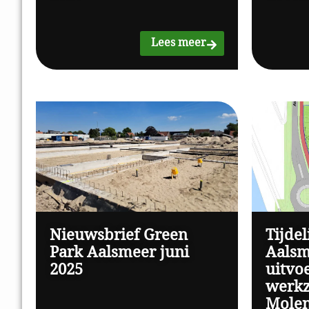
Lees meer
Nieuwsbrief Green
Tijdel
Park Aalsmeer juni
Aalsm
2025
uitvo
werk
Molen