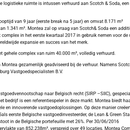
logistieke ruimte is intussen verhuurd aan Scotch & Soda, een
ptijd van 9 jaar (eerste break na 5 jaar) en omvat 8.171 m²
an 1.341 m². Montea zal op vraag van Scotch& Soda een additi
omplex in het eerste kwartaal 2017 in gebruik nemen voor de u
wereldwijde expansie en succes van het merk.
t gehele complex van ruim 40.000 m², volledig verhuurd.
en Montea gezamenlijk geadviseerd bij de verhuur. Namens Scot
lburg Vastgoedspecialisten B.V.
goedvennootschap naar Belgisch recht (SIRP –SIIC), gespecial
et bedrijf is een referentiespeler in deze markt. Montea biedt ha
xibele en innoverende vastgoedoplossingen. Op deze manier creëe
ls eerste Belgische vastgoedinvesteerder, de Lean & Green Star
stoot in de Belgische portefeuille met 26%. Per 30/06/2016
pervlakte van 852.238m², verspreid over 49 locaties. Montea Co