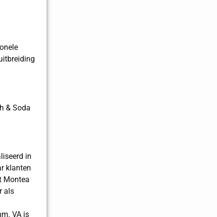
onele
itbreiding
ch & Soda
iseerd in
ar klanten
rt Montea
 als
mm. VA is