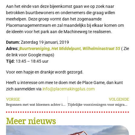
Aan het einde van deze bijeenkomst gaan we op zoek naar
betrokken buurtbewoners en ondernemers die graag willen
meehelpen. Deze groep vormt dan het zogenaamde
Placemanagementteam en zal maandelijks bij elkaar komen om
de ideeën voor het park aan de Machineweg te realiseren.
Datum:
Zaterdag 19 januari, 2019
Adres
:
Buurtvereniging, Het Middelpunt, Wilhelminastraat 5
5
( Zie
de link voor Google maps)
Tijd:
13:45 – 18:45 uur
Voor een hapje en drankje wordt gezorgd.
Heeft u interesse om mee te doen met de Place Game, dan kunt
zich aanmelden via
info@placemakingplus.com
VORIGE
VOLGENDE
Begonnen met wat bloemen achter in de auto….
Tijdelijke voorzieningen voor migrantenlogies op Green Park Aalsmeer
Meer nieuws